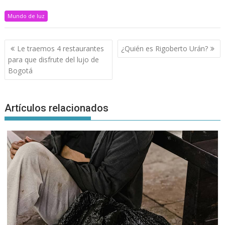
Mundo de luz
Navegación
Le traemos 4 restaurantes
¿Quién es Rigoberto Urán?
de
para que disfrute del lujo de
entradas
Bogotá
Artículos relacionados