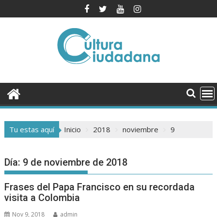
Saltar
al
contenido
Tu estas aquí
Inicio
2018
noviembre
9
Día:
9 de noviembre de 2018
Frases del Papa Francisco en su recordada
visita a Colombia
Nov 9, 2018
admin