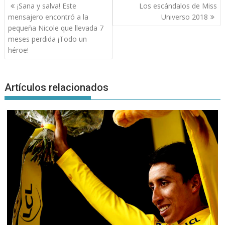
Navegación
¡Sana y salva! Este
Los escándalos de Miss
de
mensajero encontró a la
Universo 2018
entradas
pequeña Nicole que llevada 7
meses perdida ¡Todo un
héroe!
Artículos relacionados