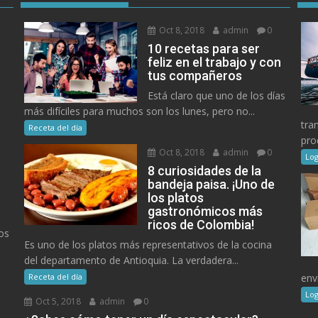
Oct 8, 2018
admin
0
10 recetas para ser
feliz en el trabajo y con
tus compañeros
Está claro que uno de los días
más difíciles para muchos son los lunes, pero no...
tra
Receta del día
pro
Oct 8, 2018
admin
0
Log
8 curiosidades de la
bandeja paisa. ¡Uno de
los platos
gastronómicos más
ricos de Colombia!
os
Es uno de los platos más representativos de la cocina
del departamento de Antioquia. La verdadera...
Receta del día
env
Log
Oct 5, 2018
admin
0