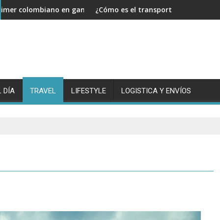
anar el Tour de Francia
¿Cómo es el transporte de mercancías y cuál es su implem
¿Como h
 DÍA
TRAVEL
LIFESTYLE
LOGISTICA Y ENVÍOS