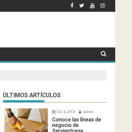
entación actual?
acer seguimiento o rastreo de un envío?
Black Label Society
ÚLTIMOS ARTÍCULOS
Dic 4, 2019
admin
Conoce las líneas de
negocio de
Servientrega