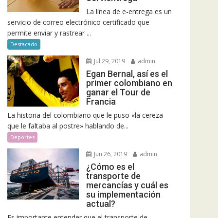
La línea de e-entrega es un
servicio de correo electrónico certificado que
permite enviar y rastrear ...
Destacado
Jul 29, 2019
admin
Egan Bernal, así es el
primer colombiano en
ganar el Tour de
Francia
La historia del colombiano que le puso «la cereza
que le faltaba al postre» hablando de...
Deportes
Jun 26, 2019
admin
¿Cómo es el
transporte de
mercancías y cuál es
su implementación
actual?
Es importante entender que el transporte de