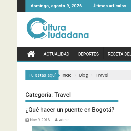
Saltar
Servientrega
Egan Bernal, así es el primer colombiano en g
domingo, agosto 9, 2026
Últimos artículos
al
contenido
ACTUALIDAD
DEPORTES
RECETA DEL
Tu estas aquí
Inicio
Blog
Travel
Categoría:
Travel
¿Qué hacer un puente en Bogotá?
Nov 9, 2018
admin