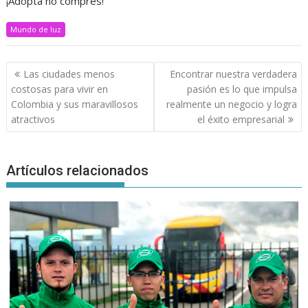
¡Adopta no compres!
Mundo de luz
Navegación
Las ciudades menos
Encontrar nuestra verdadera
de
costosas para vivir en
pasión es lo que impulsa
entradas
Colombia y sus maravillosos
realmente un negocio y logra
atractivos
el éxito empresarial
Artículos relacionados