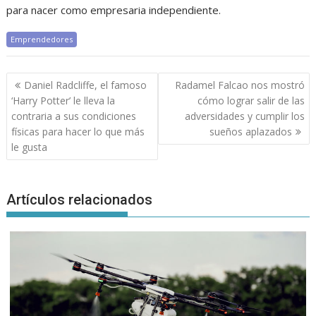
para nacer como empresaria independiente.
Emprendedores
Navegación
Daniel Radcliffe, el famoso
Radamel Falcao nos mostró
de
‘Harry Potter’ le lleva la
cómo lograr salir de las
entradas
contraria a sus condiciones
adversidades y cumplir los
físicas para hacer lo que más
sueños aplazados
le gusta
Artículos relacionados