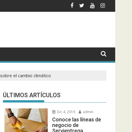
ción actual?
 seguimiento o rastreo de un envío?
Black Label Society regr
 sobre el cambio climático
ÚLTIMOS ARTÍCULOS
Dic 4, 2019
admin
Conoce las líneas de
negocio de
Servientrega