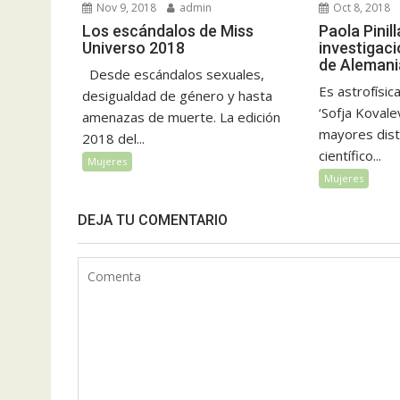
Nov 9, 2018
admin
Oct 8, 2018
Los escándalos de Miss
Paola Pinil
Universo 2018
investigac
de Alemania
Desde escándalos sexuales,
Es astrofísic
desigualdad de género y hasta
‘Sofja Kovale
amenazas de muerte. La edición
mayores dist
2018 del...
científico...
Mujeres
Mujeres
DEJA TU COMENTARIO