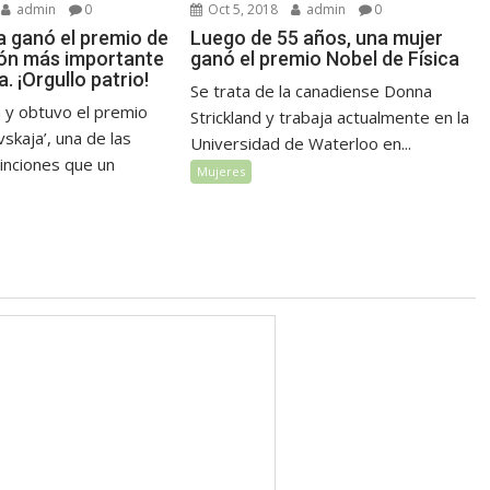
admin
0
Oct 5, 2018
admin
0
la ganó el premio de
Luego de 55 años, una mujer
ión más importante
ganó el premio Nobel de Física
. ¡Orgullo patrio!
Se trata de la canadiense Donna
a y obtuvo el premio
Strickland y trabaja actualmente en la
vskaja’, una de las
Universidad de Waterloo en...
inciones que un
Mujeres