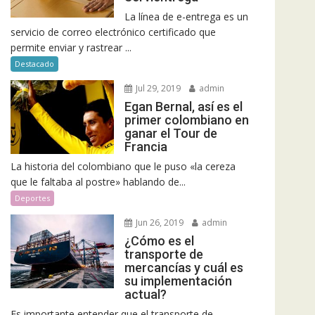
La línea de e-entrega es un
servicio de correo electrónico certificado que
permite enviar y rastrear ...
Destacado
Jul 29, 2019
admin
Egan Bernal, así es el
primer colombiano en
ganar el Tour de
Francia
La historia del colombiano que le puso «la cereza
que le faltaba al postre» hablando de...
Deportes
Jun 26, 2019
admin
¿Cómo es el
transporte de
mercancías y cuál es
su implementación
actual?
Es importante entender que el transporte de