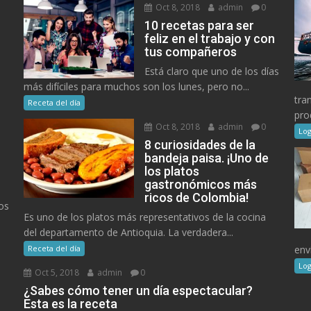
Oct 8, 2018
admin
0
10 recetas para ser
feliz en el trabajo y con
tus compañeros
Está claro que uno de los días
más difíciles para muchos son los lunes, pero no...
tra
Receta del día
pro
Oct 8, 2018
admin
0
Log
8 curiosidades de la
bandeja paisa. ¡Uno de
los platos
gastronómicos más
ricos de Colombia!
os
Es uno de los platos más representativos de la cocina
del departamento de Antioquia. La verdadera...
Receta del día
env
Log
Oct 5, 2018
admin
0
¿Sabes cómo tener un día espectacular?
Esta es la receta