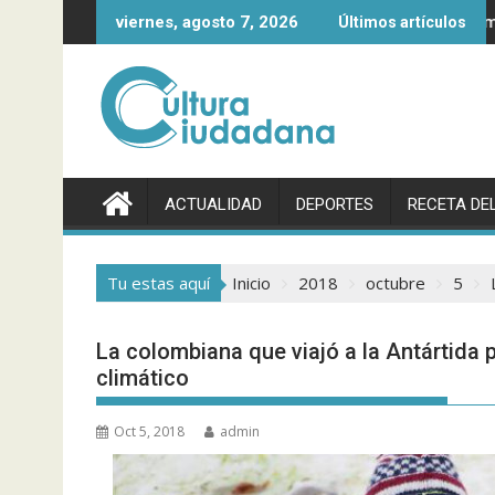
Saltar
ientrega
Egan Bernal, así es el primer colombiano en ganar
viernes, agosto 7, 2026
Últimos artículos
al
contenido
ACTUALIDAD
DEPORTES
RECETA DEL
Tu estas aquí
Inicio
2018
octubre
5
La colombiana que viajó a la Antártida 
climático
Oct 5, 2018
admin