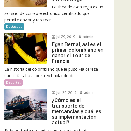
La línea de e-entrega es un
servicio de correo electrónico certificado que
permite enviar y rastrear ...
Destacado
Jul 29, 2019
admin
Egan Bernal, así es el
primer colombiano en
ganar el Tour de
Francia
La historia del colombiano que le puso «la cereza
que le faltaba al postre» hablando de...
Deportes
Jun 26, 2019
admin
¿Cómo es el
transporte de
mercancías y cuál es
su implementación
actual?
Es importante entender que el transporte de