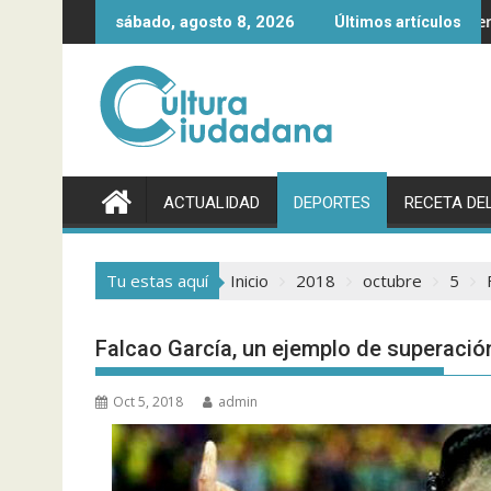
Saltar
 Servientrega
Egan Bernal, así es el primer colombiano en 
sábado, agosto 8, 2026
Últimos artículos
al
contenido
ACTUALIDAD
DEPORTES
RECETA DEL
Tu estas aquí
Inicio
2018
octubre
5
Falcao García, un ejemplo de superació
Oct 5, 2018
admin