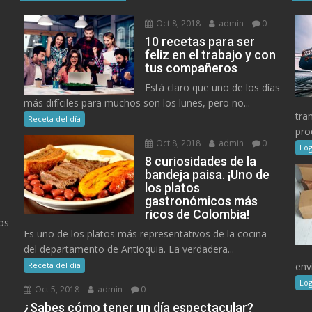
Oct 8, 2018
admin
0
10 recetas para ser
feliz en el trabajo y con
tus compañeros
Está claro que uno de los días
más difíciles para muchos son los lunes, pero no...
tra
Receta del día
pro
Oct 8, 2018
admin
0
Log
8 curiosidades de la
bandeja paisa. ¡Uno de
los platos
gastronómicos más
ricos de Colombia!
os
Es uno de los platos más representativos de la cocina
del departamento de Antioquia. La verdadera...
Receta del día
env
Log
Oct 5, 2018
admin
0
¿Sabes cómo tener un día espectacular?