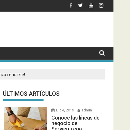
mentación actual?
hacer seguimiento o rastreo de un envío?
Black Label Society
nca rendirse!
ÚLTIMOS ARTÍCULOS
Dic 4, 2019
admin
Conoce las líneas de
negocio de
Servientrega