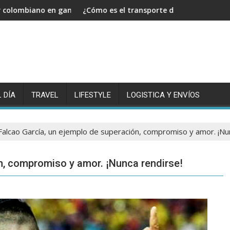
ganar el Tour de Francia
¿Cómo es el transporte de mercancías y cuál es su imple
¿Como 
 DÍA
TRAVEL
LIFESTYLE
LOGISTICA Y ENVÍOS
Falcao García, un ejemplo de superación, compromiso y amor. ¡Nu
n, compromiso y amor. ¡Nunca rendirse!