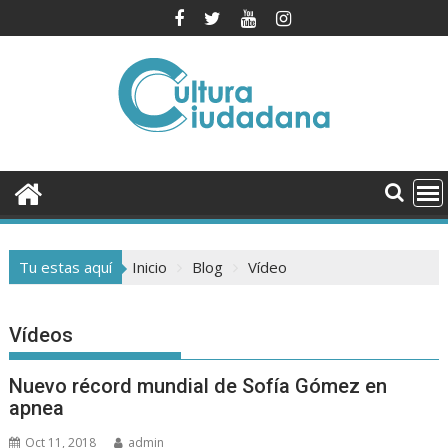
Saltar
al
contenido
Tu estas aquí
Inicio
Blog
Vídeo
Vídeos
Nuevo récord mundial de Sofía Gómez en
apnea
Oct 11, 2018
admin