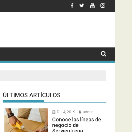
l?
nto o rastreo de un envío?
Black Label Society regresa a sud
ÚLTIMOS ARTÍCULOS
Dic 4, 2019
admin
Conoce las líneas de
negocio de
Servientrega