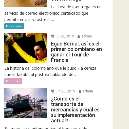
La línea de e-entrega es un
servicio de correo electrónico certificado que
permite enviar y rastrear ...
Destacado
Jul 29, 2019
admin
Egan Bernal, así es el
primer colombiano en
ganar el Tour de
Francia
La historia del colombiano que le puso «la cereza
que le faltaba al postre» hablando de...
Deportes
Jun 26, 2019
admin
¿Cómo es el
transporte de
mercancías y cuál es
su implementación
actual?
Es importante entender que el transporte de