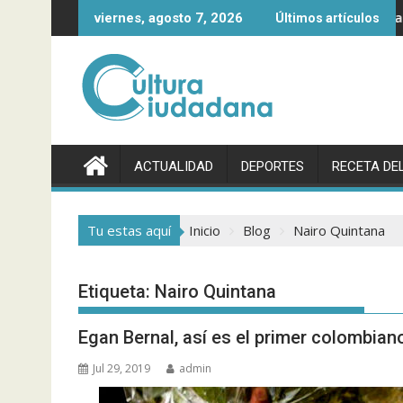
Saltar
entrega
Egan Bernal, así es el primer colombiano en ganar 
viernes, agosto 7, 2026
Últimos artículos
al
contenido
ACTUALIDAD
DEPORTES
RECETA DEL
Tu estas aquí
Inicio
Blog
Nairo Quintana
Etiqueta:
Nairo Quintana
Egan Bernal, así es el primer colombian
Jul 29, 2019
admin