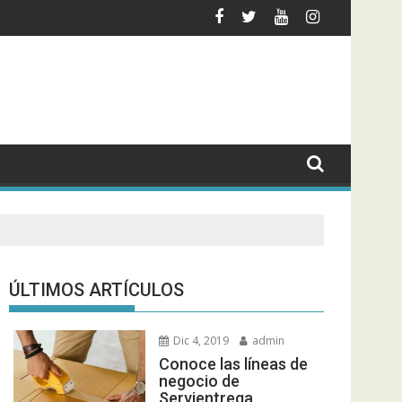
ión actual?
seguimiento o rastreo de un envío?
Black Label Society regre
ÚLTIMOS ARTÍCULOS
Dic 4, 2019
admin
Conoce las líneas de
negocio de
Servientrega