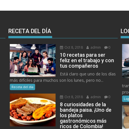
RECETA DEL DÍA
LO
Oct 8, 2018
admin
0
10 recetas para ser
feliz en el trabajo y con
tus compañeros
Está claro que uno de los días
más difíciles para muchos son los lunes, pero no...
tra
Receta del día
pro
Oct 8, 2018
admin
0
Log
8 curiosidades de la
bandeja paisa. ¡Uno de
los platos
gastronómicos más
ricos de Colombia!