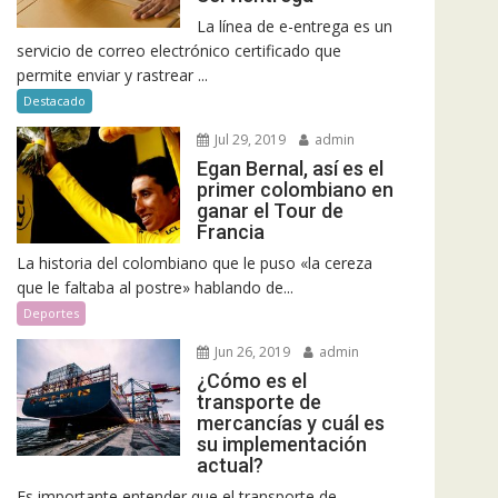
La línea de e-entrega es un
servicio de correo electrónico certificado que
permite enviar y rastrear ...
Destacado
Jul 29, 2019
admin
Egan Bernal, así es el
primer colombiano en
ganar el Tour de
Francia
La historia del colombiano que le puso «la cereza
que le faltaba al postre» hablando de...
Deportes
Jun 26, 2019
admin
¿Cómo es el
transporte de
mercancías y cuál es
su implementación
actual?
Es importante entender que el transporte de