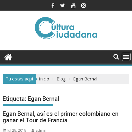
Saltar
al
contenido
Tu estas aquí
Inicio
Blog
Egan Bernal
Etiqueta:
Egan Bernal
Egan Bernal, así es el primer colombiano en
ganar el Tour de Francia
Jul 29, 2019
admin